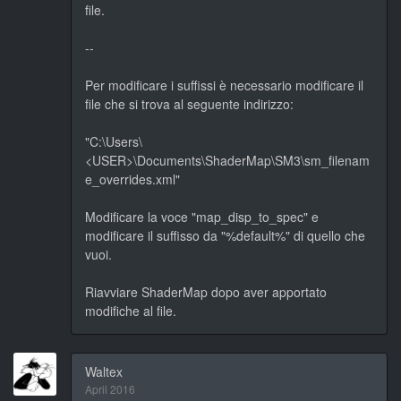
file.
--
Per modificare i suffissi è necessario modificare il
file che si trova al seguente indirizzo:
"C:\Users\
<USER>\Documents\ShaderMap\SM3\sm_filenam
e_overrides.xml"
Modificare la voce "map_disp_to_spec" e
modificare il suffisso da "%default%" di quello che
vuoi.
Riavviare ShaderMap dopo aver apportato
modifiche al file.
Waltex
April 2016