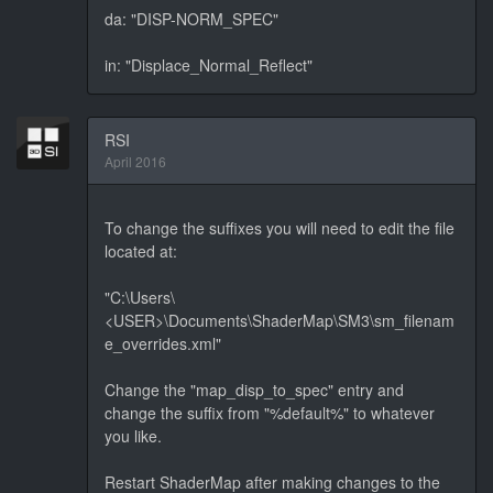
da: "DISP-NORM_SPEC"
in: "Displace_Normal_Reflect"
RSI
April 2016
To change the suffixes you will need to edit the file
located at:
"C:\Users\
<USER>\Documents\ShaderMap\SM3\sm_filenam
e_overrides.xml"
Change the "map_disp_to_spec" entry and
change the suffix from "%default%" to whatever
you like.
Restart ShaderMap after making changes to the